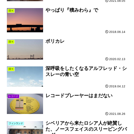
2021.08.05
やっぱり『積みわら』で
日々
2018.06.14
ポリカレ
日々
2020.02.13
深呼吸をしたくなるアルフレッド・シ
日々
スレーの青い空
2019.04.12
レコードプレーヤーはまだない
レコード
2021.08.26
シベリアから来たロシア人が絶賛し
フィンランド
た、ノースフェイスのスリーピングバ