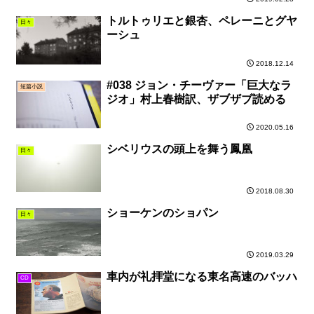
トルトゥリエと銀杏、ペレーニとグヤ
日々
ーシュ
2018.12.14
#038 ジョン・チーヴァー「巨大なラ
短篇小説
ジオ」村上春樹訳、ザブザブ読める
2020.05.16
シベリウスの頭上を舞う鳳凰
日々
2018.08.30
ショーケンのショパン
日々
2019.03.29
車内が礼拝堂になる東名高速のバッハ
CD