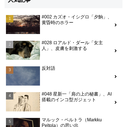
#002 カズオ・イシグロ「夕餉」、
黄昏時のホラー
#028 ロアルド・ダール「女主
人」、皮膚を刺激する
反対語
#048 星新一「肩の上の秘書」、AI
搭載のインコ型ガジェット
マルック・ペルトラ（Markku
Peltola）の思い出