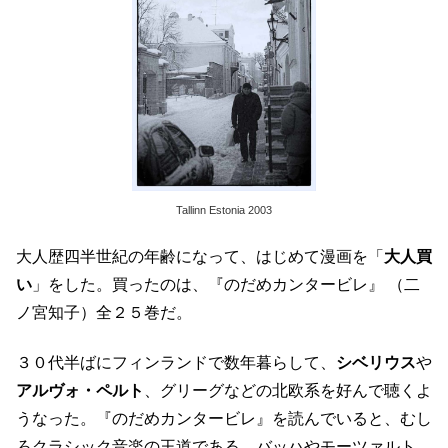
Tallinn Estonia 2003
大人歴四半世紀の年齢になって、はじめて漫画を「
大人買
い
」をした。買ったのは、『のだめカンタービレ』 （二
ノ宮知子）全２５巻だ。
３０代半ばにフィンランドで数年暮らして、
シベリウス
や
アルヴォ・ペルト
、グリーグなどの北欧系を好んで聴くよ
うなった。『のだめカンタービレ』を読んでいると、むし
ろクラシック音楽の王道である、バッハやモーツァルト、