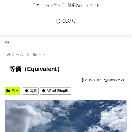
日々・フィンランド・短篇小説・レコード
じつぷり
PR
ホーム
日々
等価（Equivalent）
2015.03.07
2024.02.24
日々
写真
Alfred Stieglitz