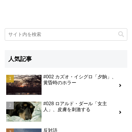
人気記事
#002 カズオ・イシグロ「夕餉」、
黄昏時のホラー
#028 ロアルド・ダール「女主
人」、皮膚を刺激する
反対語