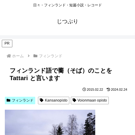
日々・フィンランド・短篇小説・レコード
じつぷり
PR
ホーム
フィンランド
フィンランド語で蕎（そば）のことを
Tattari と言います
2015.02.22
2024.02.24
フィンランド
Kansanopisto
Voionmaan opisto