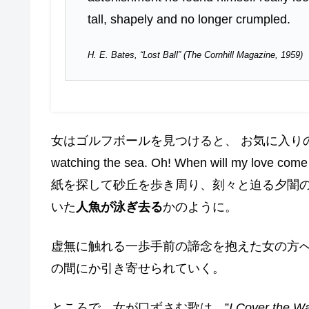
tall, shapely and no longer crumpled.
H. E. Bates, “Lost Ball” (The Cornhill Magazine, 1959)
女はゴルフボールを見つけると、 お気に入りの歌を口ずさみなが
watching the sea. Oh! When will my l
紙を探して砂丘を歩き周り、刻々と迫る夕闇
いた
人魚が泳ぎ去る
かのように。
虚無に触れる一歩手前の諦念を抱えた女の方
の間にか引き寄せられていく。
ところで、女が口ずさむ歌は、”
I Cover the Wa