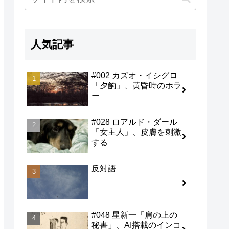
人気記事
#002 カズオ・イシグロ
「夕餉」、黄昏時のホラ
ー
#028 ロアルド・ダール
「女主人」、皮膚を刺激
する
反対語
#048 星新一「肩の上の
秘書」、AI搭載のインコ