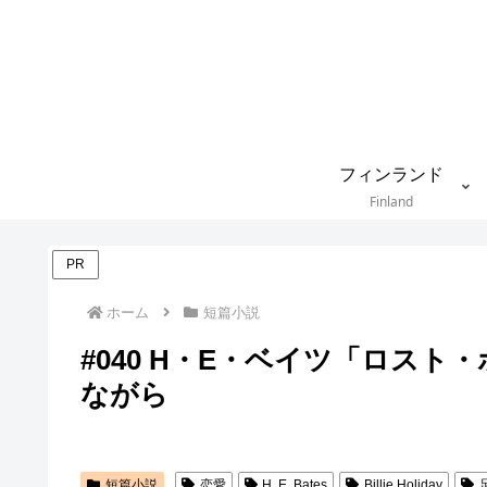
フィンランド
Finland
PR
ホーム
短篇小説
#040 H・E・ベイツ「ロス
ながら
短篇小説
恋愛
H. E. Bates
Billie Holiday