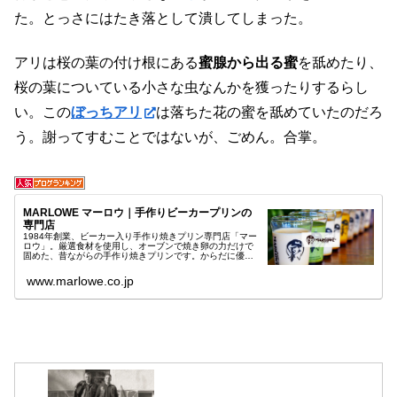
た。とっさにはたき落として潰してしまった。
アリは桜の葉の付け根にある
蜜腺から出る蜜
を舐めたり、
桜の葉についている小さな虫なんかを獲ったりするらし
い。この
ぼっちアリ
は落ちた花の蜜を舐めていたのだろ
う。謝ってすむことではないが、ごめん。合掌。
MARLOWE マーロウ｜手作りビーカープリンの
専門店
1984年創業、ビーカー入り手作り焼きプリン専門店「マー
ロウ」。厳選食材を使用し、オーブンで焼き卵の力だけで
固めた、昔ながらの手作り焼きプリンです。からだに優し
い手作り焼きプリンは、小さいお子様からお年寄りまで、
安心してお召し上がりいただけ...
www.marlowe.co.jp