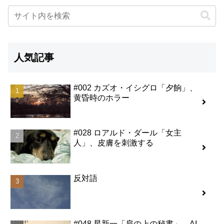
人気記事
#002 カズオ・イシグロ「夕餉」、
黄昏時のホラー
#028 ロアルド・ダール「女主
人」、皮膚を刺激する
反対語
#048 星新一「肩の上の秘書」、AI