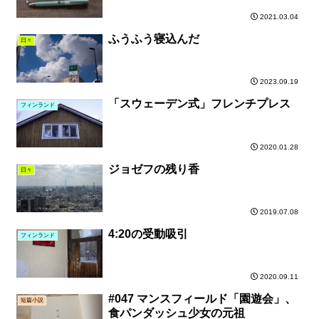
2021.03.04
ふうふう寝込んだ
日々
2023.09.19
「スウェーデン式」フレンチプレス
フィンランド
2020.01.28
ジョゼフの残り香
日々
2019.07.08
4:20の受動吸引
フィンランド
2020.09.11
#047 マンスフィールド「園遊会」、
短篇小説
食パンダッシュ少女の元祖