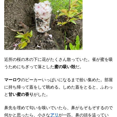
近所の桜の木の下に花がたくさん散っていた。雀が蜜を吸
うためにちぎって落とした
蜜の吸い殻
だ。
マーロウ
のビーカーいっぱいになるまで拾い集めた。部屋
に持ち帰って蓋をして眺める。しめた蓋をとると、ふわっ
と
甘い蜜の香り
がした。
鼻先を埋めて匂いを嗅いでいたら、鼻がもぞもぞするので
何かと思ったら、小さな
アリ
が一匹、鼻の頭を這ってい