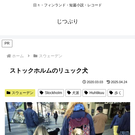
日々・フィンランド・短篇小説・レコード
じつぷり
PR
ホーム
スウェーデン
ストックホルムのリュック犬
2020.03.03
2025.04.24
スウェーデン
Stockholm
犬派
Huhtikuu
歩く