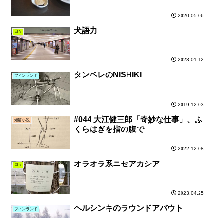
2020.05.06
犬語力
日々
2023.01.12
タンペレのNISHIKI
フィンランド
2019.12.03
#044 大江健三郎「奇妙な仕事」、ふ
短篇小説
くらはぎを指の腹で
2022.12.08
オラオラ系ニセアカシア
日々
2023.04.25
ヘルシンキのラウンドアバウト
フィンランド