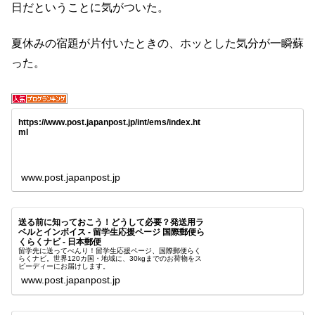
日だということに気がついた。
夏休みの宿題が片付いたときの、ホッとした気分が一瞬蘇
った。
https://www.post.japanpost.jp/int/ems/index.ht
ml
www.post.japanpost.jp
送る前に知っておこう！どうして必要？発送用ラ
ベルとインボイス - 留学生応援ページ 国際郵便ら
くらくナビ - 日本郵便
留学先に送ってべんり！留学生応援ページ、国際郵便らく
らくナビ。世界120カ国・地域に、30kgまでのお荷物をス
ピーディーにお届けします。
www.post.japanpost.jp