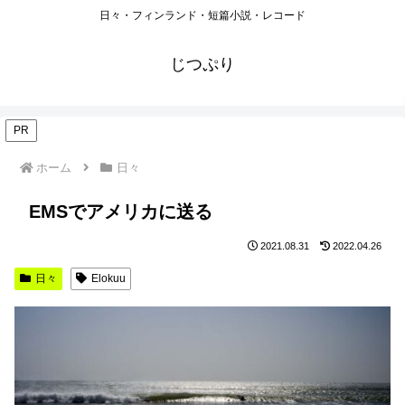
日々・フィンランド・短篇小説・レコード
じつぷり
PR
ホーム
日々
EMSでアメリカに送る
2021.08.31
2022.04.26
日々
Elokuu