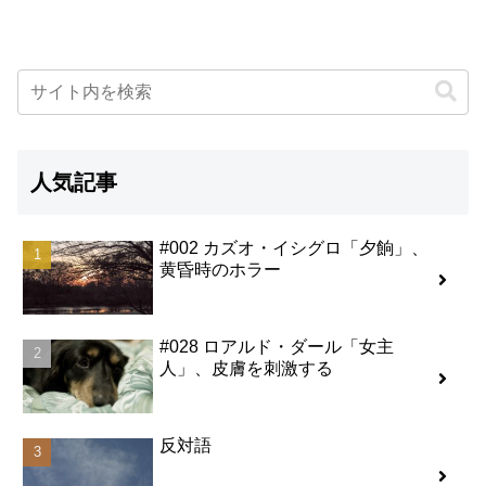
人気記事
#002 カズオ・イシグロ「夕餉」、
黄昏時のホラー
#028 ロアルド・ダール「女主
人」、皮膚を刺激する
反対語