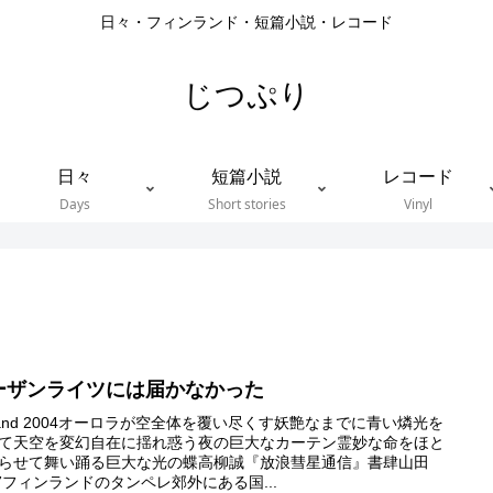
日々・フィンランド・短篇小説・レコード
じつぷり
日々
短篇小説
レコード
Days
Short stories
Vinyl
ーザンライツには届かなかった
nland 2004オーロラが空全体を覆い尽くす妖艶なまでに青い燐光を
て天空を変幻自在に揺れ惑う夜の巨大なカーテン霊妙な命をほと
らせて舞い踊る巨大な光の蝶高柳誠『放浪彗星通信』書肆山田
17フィンランドのタンペレ郊外にある国...