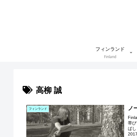
フィンランド
Finland
高柳 誠
ノ
フィンランド
Fi
帯び
ばし
20