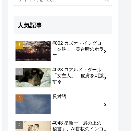
人気記事
#002 カズオ・イシグロ
「夕餉」、黄昏時のホラ
ー
#028 ロアルド・ダール
「女主人」、皮膚を刺激
する
反対語
#048 星新一「肩の上の
秘書」、AI搭載のインコ